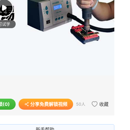
套餐
可试学
安卓手机维修技术
4800.00
收藏
锁(
0
)
分享免费解锁视频
50
人
新手帮助