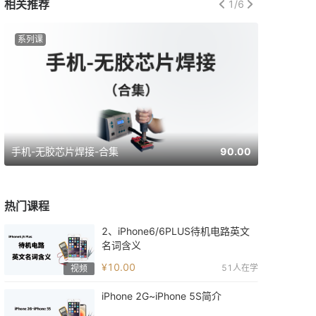
相关推荐
1
/
6
系列课
套餐
手机-无胶芯片焊接-合集
90.00
CDE-智能
热门课程
2、iPhone6/6PLUS待机电路英文
名词含义
¥10.00
51
人在学
视频
iPhone 2G~iPhone 5S简介