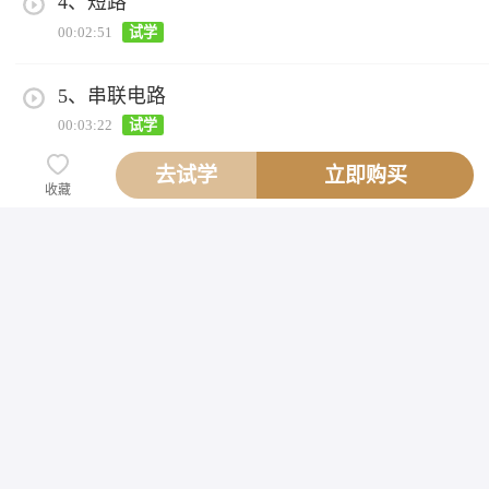
4、短路
00:02:51
试学
5、串联电路
00:03:22
试学
去试学
立即购买
6、并联电路
收藏
00:02:53
试学
网校首页
课程分类
个人中心
关注我们
迅维提供技术支持