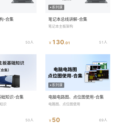
系列课
构-合集
笔记本总线讲解-合集
笔记本主板架构
130
50人
51人
￥
.
01
系列课
基础知识-合集
电脑电路图、点位图使用-合集
知识
电路图、点位图使用
50
50人
69人
￥