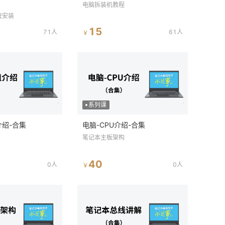
电脑拆装机教程
统安装
15
71人
61人
￥
系列课
介绍-合集
电脑-CPU介绍-合集
笔记本主板架构
40
0人
0人
￥