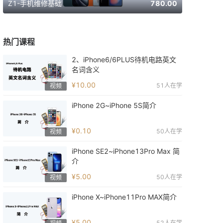
Z1-手机维修基础
780.00
E2-手机焊
热门课程
2、iPhone6/6PLUS待机电路英文
名词含义
¥10.00
51
人在学
视频
iPhone 2G~iPhone 5S简介
¥0.10
50
人在学
视频
iPhone SE2~iPhone13Pro Max 简
介
¥5.00
50
人在学
视频
iPhone X~iPhone11Pro MAX简介
¥5.00
52
人在学